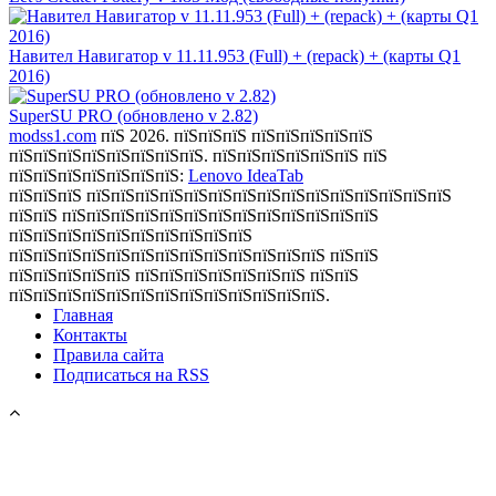
Навител Навигатор v 11.11.953 (Full) + (repack) + (карты Q1
2016)
SuperSU PRO (обновлено v 2.82)
modss1.com
пїЅ 2026. пїЅпїЅпїЅ пїЅпїЅпїЅпїЅпїЅ
пїЅпїЅпїЅпїЅпїЅпїЅпїЅпїЅ. пїЅпїЅпїЅпїЅпїЅпїЅ пїЅ
пїЅпїЅпїЅпїЅпїЅпїЅпїЅ:
Lenovo IdeaTab
пїЅпїЅпїЅ пїЅпїЅпїЅпїЅпїЅпїЅпїЅпїЅпїЅпїЅпїЅпїЅпїЅпїЅпїЅ
пїЅпїЅ пїЅпїЅпїЅпїЅпїЅпїЅпїЅпїЅпїЅпїЅпїЅпїЅпїЅ
пїЅпїЅпїЅпїЅпїЅпїЅпїЅпїЅпїЅпїЅ
пїЅпїЅпїЅпїЅпїЅпїЅпїЅпїЅпїЅпїЅпїЅпїЅпїЅ пїЅпїЅ
пїЅпїЅпїЅпїЅпїЅ пїЅпїЅпїЅпїЅпїЅпїЅпїЅ пїЅпїЅ
пїЅпїЅпїЅпїЅпїЅпїЅпїЅпїЅпїЅпїЅпїЅпїЅпїЅ.
Главная
Контакты
Правила сайта
Подписаться на RSS