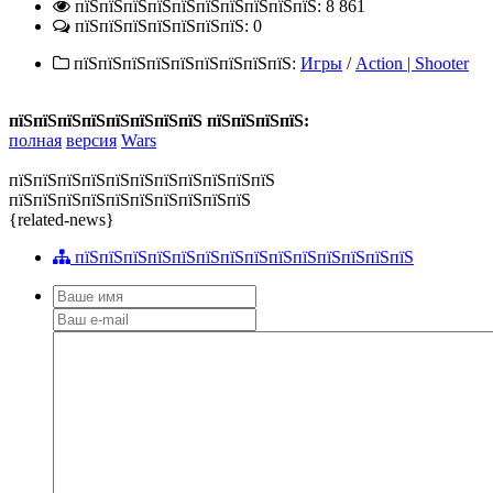
пїЅпїЅпїЅпїЅпїЅпїЅпїЅпїЅпїЅпїЅ: 8 861
пїЅпїЅпїЅпїЅпїЅпїЅпїЅ: 0
пїЅпїЅпїЅпїЅпїЅпїЅпїЅпїЅпїЅ:
Игры
/
Action | Shooter
пїЅпїЅпїЅпїЅпїЅпїЅпїЅпїЅ пїЅпїЅпїЅпїЅ:
полная
версия
Wars
пїЅпїЅпїЅпїЅпїЅпїЅпїЅпїЅпїЅпїЅпїЅ
пїЅпїЅпїЅпїЅпїЅпїЅпїЅпїЅпїЅпїЅ
{related-news}
пїЅпїЅпїЅпїЅпїЅпїЅпїЅпїЅпїЅпїЅпїЅпїЅпїЅпїЅ